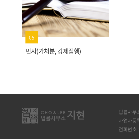
05
민사(가처분, 강제집행)
법률사무소
사업자등록번호
전화번호 : 0